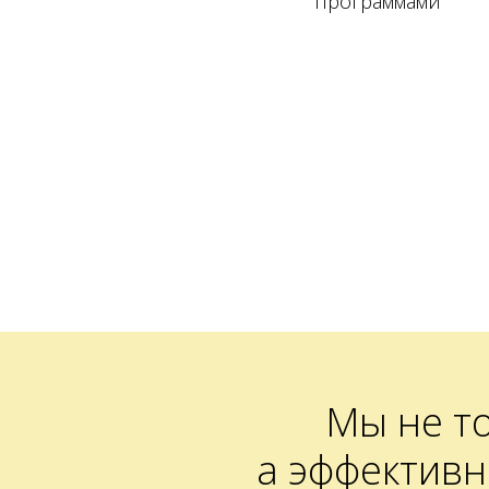
программами
Мы не т
а эффектив