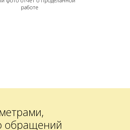
й фото отчет о проделанной
работе
метрами,
о обращений