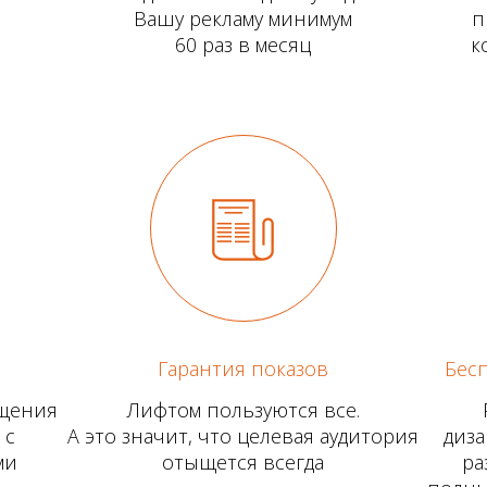
Вашу рекламу минимум
п
60 раз в месяц
к
Гарантия показов
Бесп
ещения
Лифтом пользуются все.
 с
А это значит, что целевая аудитория
диза
ми
отыщется всегда
ра