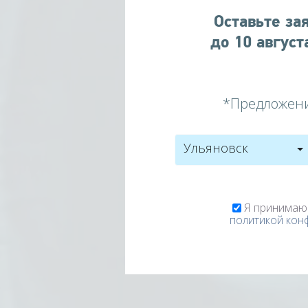
Оставьте за
до
10
август
*Предложени
Ульяновск
Я принимаю
политикой кон