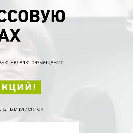
ССОВУЮ
АХ
рвую неделю размещения
УКЦИЙ!
альным клиентом